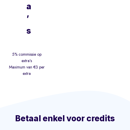
a
’
s
5% commissie op
extra’s
Maximum van €3 per
extra
Betaal enkel voor credits